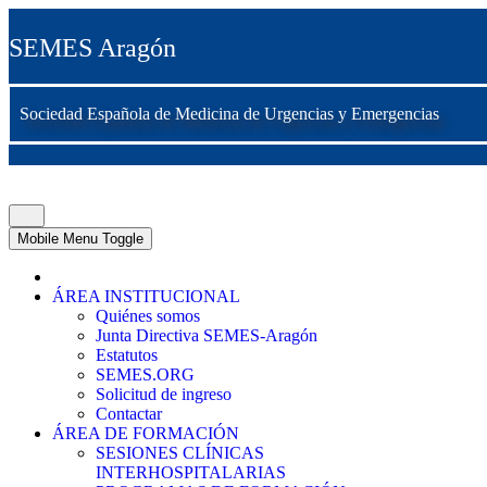
SEMES Aragón
Sociedad Española de Medicina de Urgencias y Emergencias
Mobile Menu Toggle
ÁREA INSTITUCIONAL
Quiénes somos
Junta Directiva SEMES-Aragón
Estatutos
SEMES.ORG
Solicitud de ingreso
Contactar
ÁREA DE FORMACIÓN
SESIONES CLÍNICAS
INTERHOSPITALARIAS