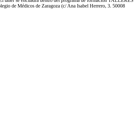
 El taller se encuadra dentro del programa de formación TALLERES
io de Médicos de Zaragoza (c/ Ana Isabel Herrero, 3. 50008