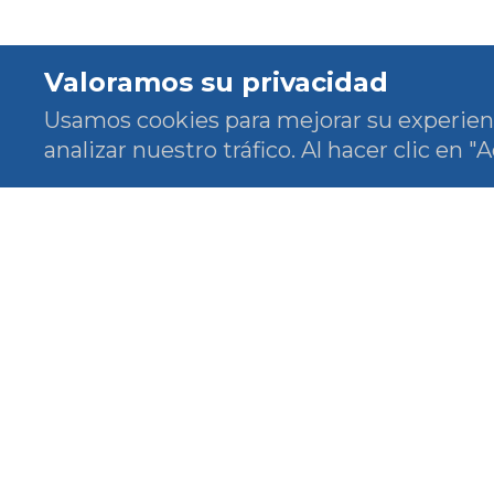
Valoramos su privacidad
Usamos cookies para mejorar su experien
analizar nuestro tráfico. Al hacer clic en 
Síg
soci
SEMES es la Sociedad Española