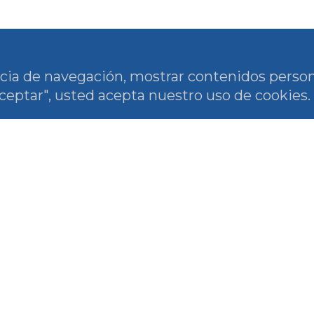
cia de navegación, mostrar contenidos person
"Aceptar", usted acepta nuestro uso de cookies.
uenos en redes
Suscríbete a nu
ales
boletín de notic