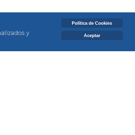
Política de Cookies
alizados y
Aceptar
estro
Hazte socio
ias